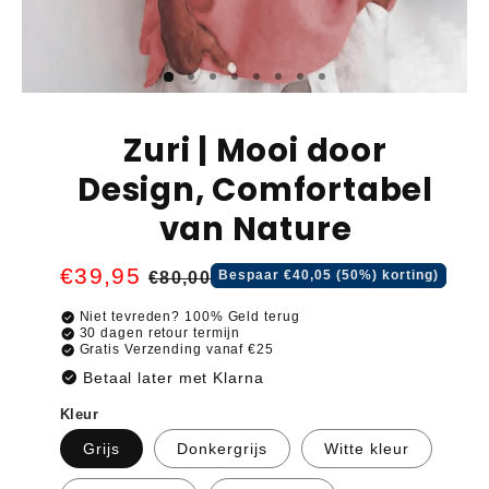
Zuri | Mooi door
Design, Comfortabel
van Nature
Normale
€39,95
Aanbiedingsprijs
Bespaar €40,05 (50%) korting)
€80,00
prijs
check_circle
Niet tevreden? 100% Geld terug
check_circle
30 dagen retour termijn
check_circle
Gratis Verzending vanaf €25
check_circle
Betaal later met Klarna
Kleur
Grijs
Donkergrijs
Witte kleur