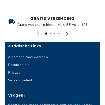
GRATIS VERZENDING
local_shipping
support_
Gratis verzending binnen NL & BE vanaf €25
Juridische Links
Algemene Voorwaarden
Retourbeleid
Privacy
Verzendbeleid
Vragen?
Heeft u een vraag of behoefte aan advies? Aarzel