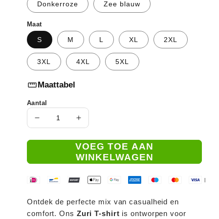
Donkerroze
Zee blauw
Maat
S
M
L
XL
2XL
3XL
4XL
5XL
straighten
Maattabel
Aantal
Aantal
Aantal
verlagen
verhogen
voor
voor
VOEG TOE AAN
Zuri
Zuri
WINKELWAGEN
|
|
Mooi
Mooi
|
door
door
Design,
Design,
Ontdek de perfecte mix van casualheid en
Comfortabel
Comfortabel
comfort. Ons
Zuri T-shirt
is ontworpen voor
van
van