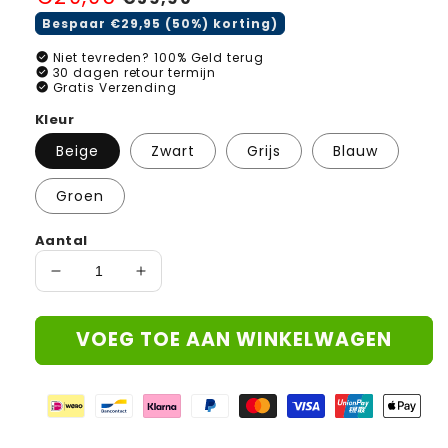
prijs
Bespaar €29,95 (50%) korting)
check_circle
Niet tevreden? 100% Geld terug
check_circle
30 dagen retour termijn
check_circle
Gratis Verzending
Kleur
Beige
Zwart
Grijs
Blauw
Groen
Aantal
Aantal
Aantal
verlagen
verhogen
voor
voor
VOEG TOE AAN WINKELWAGEN
MeteoArmor™
MeteoArmor™
-
-
Wetenschappelijk
Wetenschappelijk
ontworpen
ontworpen
voor
voor
Nederlandse
Nederlandse