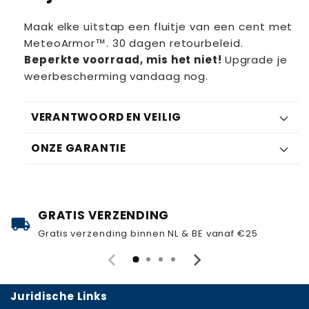
Maak elke uitstap een fluitje van een cent met
MeteoArmor™. 30 dagen retourbeleid.
Beperkte voorraad, mis het niet!
Upgrade je
weerbescherming vandaag nog.
VERANTWOORD EN VEILIG
ONZE GARANTIE
GRATIS VERZENDING
local_shipping
Gratis verzending binnen NL & BE vanaf €25
Juridische Links