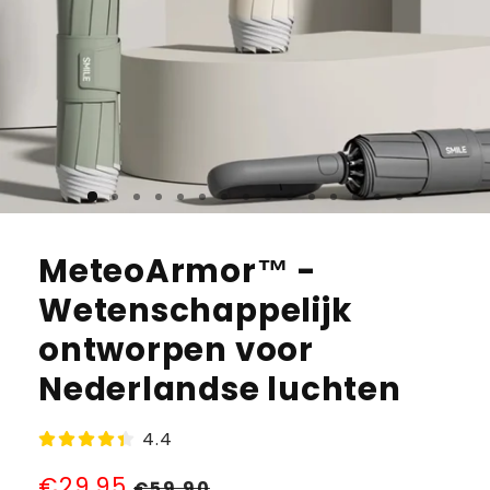
MeteoArmor™ -
Wetenschappelijk
ontworpen voor
Nederlandse luchten
4.4
Normale
€29,95
Aanbiedingsprijs
€59,90