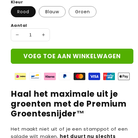
Kleur
Rood
Blauw
Groen
Aantal
Aantal
Aantal
verlagen
verhogen
voor
voor
VOEG TOE AAN WINKELWAGEN
Premium
Premium
Groentesnijder|
Groentesnijder|
Maak
Maak
snijden
snijden
van
van
groeten
groeten
Haal het maximale uit je
een
een
groenten met de Premium
fluitje
fluitje
van
van
Groentesnijder™
een
een
cent
cent
Het maakt niet uit of je een stamppot of een
salade wilt maken,
het duurt nu slechts