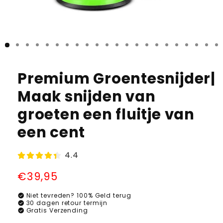
Premium Groentesnijder|
Maak snijden van
groeten een fluitje van
een cent
4.4
Normale
€39,95
prijs
check_circle
Niet tevreden? 100% Geld terug
check_circle
30 dagen retour termijn
check_circle
Gratis Verzending