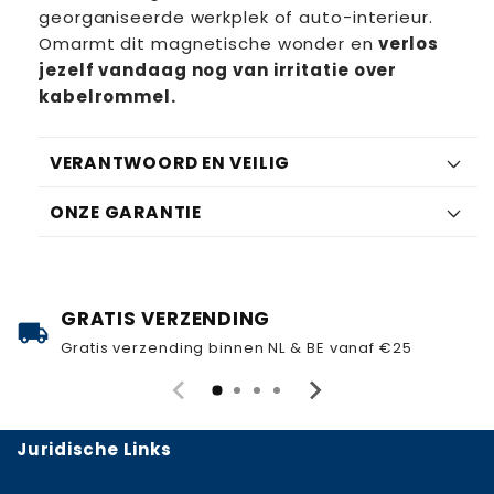
georganiseerde werkplek of auto-interieur.
Omarmt dit magnetische wonder en
verlos
jezelf vandaag nog van irritatie over
kabelrommel.
VERANTWOORD EN VEILIG
ONZE GARANTIE
GRATIS VERZENDING
local_shipping
Gratis verzending binnen NL & BE vanaf €25
Juridische Links