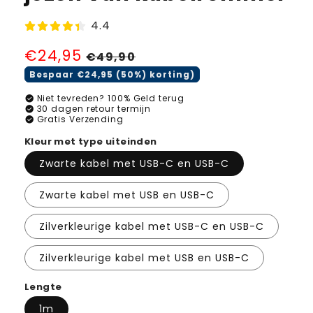
4.4
Normale
€24,95
Aanbiedingsprijs
€49,90
prijs
Bespaar €24,95 (50%) korting)
check_circle
Niet tevreden? 100% Geld terug
check_circle
30 dagen retour termijn
check_circle
Gratis Verzending
Kleur met type uiteinden
Zwarte kabel met USB-C en USB-C
Zwarte kabel met USB en USB-C
Zilverkleurige kabel met USB-C en USB-C
Zilverkleurige kabel met USB en USB-C
Lengte
1m