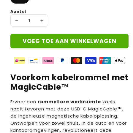
Aantal
Aantal
Aantal
verlagen
verhogen
voor
voor
VOEG TOE AAN WINKELWAGEN
MagicCable™-
MagicCable™-
Verlos
Verlos
jezelf
jezelf
van
van
kabelrommel
kabelrommel
Voorkom kabelrommel met
MagicCable™
Ervaar een
rommelloze werkruimte
zoals
nooit tevoren met deze USB-C MagicCable™,
de ingenieuze magnetische kabeloplossing.
Ontworpen voor zowel thuis, in de auto en voor
kantooromgevingen, revolutioneert deze