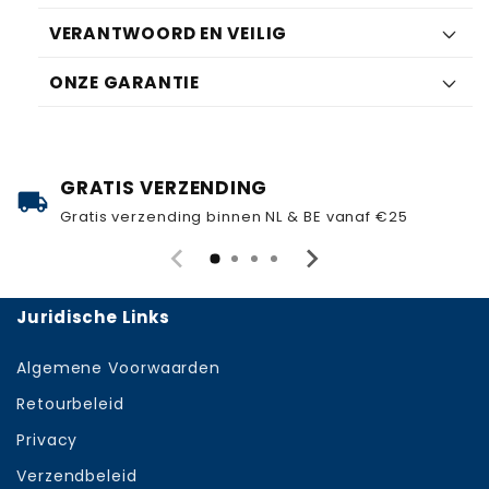
VERANTWOORD EN VEILIG
ONZE GARANTIE
GRATIS VERZENDING
local_shipping
Gratis verzending binnen NL & BE vanaf €25
Juridische Links
Algemene Voorwaarden
Retourbeleid
Privacy
Verzendbeleid