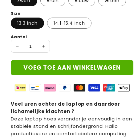
Zwart
Bruin
Blauw
Groen
Size
13.3 inch
14.1-15.4 inch
Aantal
Aantal
Aantal
verlagen
verhogen
voor
voor
VOEG TOE AAN WINKELWAGEN
Veranderbare
Veranderbare
Laptop
Laptop
Hoes
Hoes
|
|
Vaarwel
Vaarwel
nek-
nek-
Veel uren achter de laptop en daardoor
en
en
lichamelijke klachten ?
rugpijn
rugpijn
Deze laptop hoes verander je eenvoudig in een
!
!
stabiele stand en schrijfondergrond. Hallo
productievere en comfortabelere computing