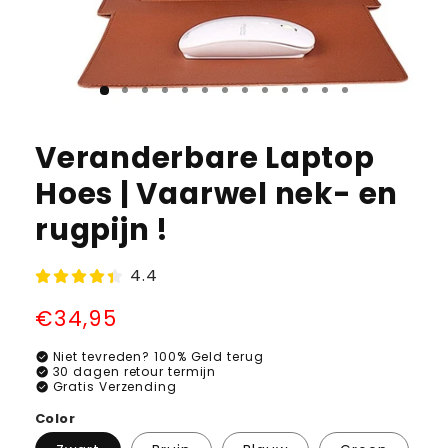
Veranderbare Laptop
Hoes | Vaarwel nek- en
rugpijn !
4.4
Normale
€34,95
prijs
check_circle
Niet tevreden? 100% Geld terug
check_circle
30 dagen retour termijn
check_circle
Gratis Verzending
Color